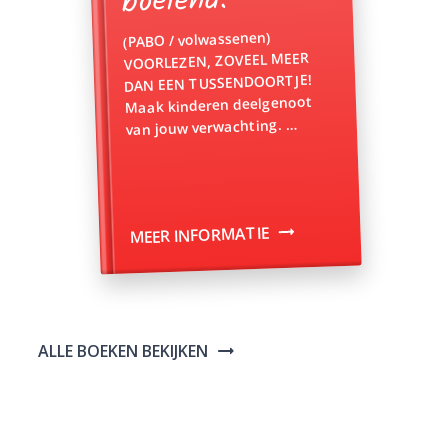
boeiend.
(PABO / volwassenen)
VOORLEZEN, ZOVEEL MEER
DAN EEN TUSSENDOORTJE!
Maak kinderen deelgenoot
van jouw verwachting. …
MEER INFORMATIE
ALLE BOEKEN BEKIJKEN