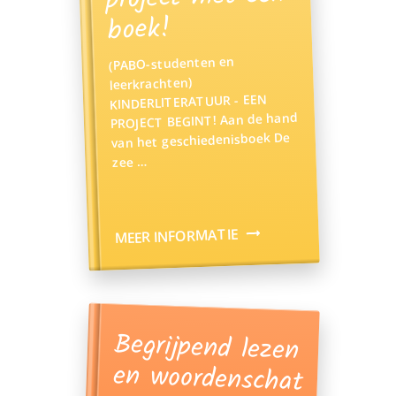
boek!
(PABO-studenten en
leerkrachten)
KINDERLITERATUUR - EEN
PROJECT BEGINT! Aan de hand
van het geschiedenisboek De
zee …
MEER INFORMATIE
Begrijpend lezen
en woordenschat