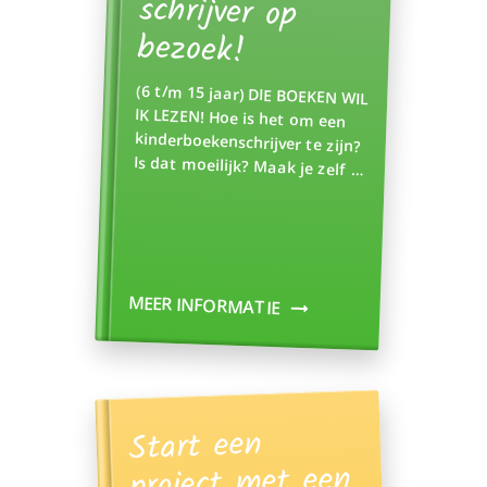
bezoek!
(6 t/m 15 jaar) DIE BOEKEN WIL
IK LEZEN! Hoe is het om een
kinderboekenschrijver te zijn?
Is dat moeilijk? Maak je zelf …
MEER INFORMATIE
Start een
project met een