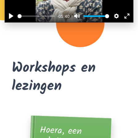
-05:40
Play
Mute
Settings
Ente
full
Workshops en
lezingen
Hoera, een
schrijver op